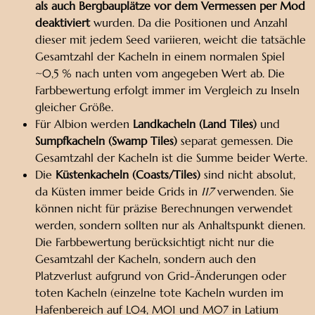
als auch Bergbauplätze vor dem Vermessen per Mod
deaktiviert
wurden. Da die Positionen und Anzahl
dieser mit jedem Seed variieren, weicht die tatsächle
Gesamtzahl der Kacheln in einem normalen Spiel
~0,5 % nach unten vom angegeben Wert ab. Die
Farbbewertung erfolgt immer im Vergleich zu Inseln
gleicher Größe.
Für Albion werden
Landkacheln (Land Tiles)
und
Sumpfkacheln (Swamp Tiles)
separat gemessen. Die
Gesamtzahl der Kacheln ist die Summe beider Werte.
Die
Küstenkacheln (Coasts/Tiles)
sind nicht absolut,
da Küsten immer beide Grids in
117
verwenden. Sie
können nicht für präzise Berechnungen verwendet
werden, sondern sollten nur als Anhaltspunkt dienen.
Die Farbbewertung berücksichtigt nicht nur die
Gesamtzahl der Kacheln, sondern auch den
Platzverlust aufgrund von Grid-Änderungen oder
toten Kacheln (einzelne tote Kacheln wurden im
Hafenbereich auf L04, M01 und M07 in Latium