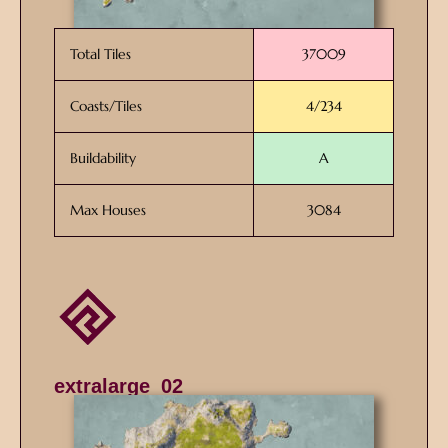
Total Tiles
37009
Coasts/Tiles
4/234
Buildability
A
Max Houses
3084
extralarge_02