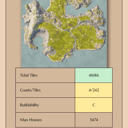
Total Tiles
41686
Coasts/Tiles
4/242
Buildability
C
Max Houses
3474