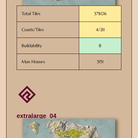
Total Tiles
37806
Coasts/Tiles
4/211
Buildability
B
Max Houses
3151
extralarge_04